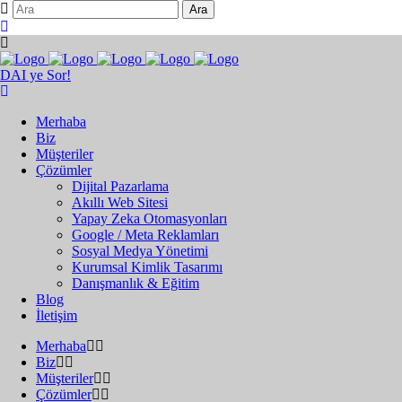
DAI ye Sor!
Merhaba
Biz
Müşteriler
Çözümler
Dijital Pazarlama
Akıllı Web Sitesi
Yapay Zeka Otomasyonları
Google / Meta Reklamları
Sosyal Medya Yönetimi
Kurumsal Kimlik Tasarımı
Danışmanlık & Eğitim
Blog
İletişim
Merhaba
Biz
Müşteriler
Çözümler