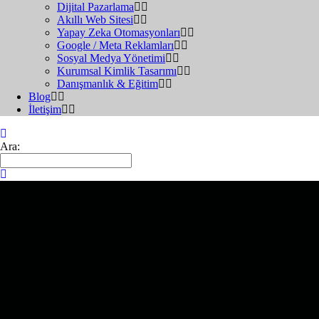
Dijital Pazarlama
Akıllı Web Sitesi
Yapay Zeka Otomasyonları
Google / Meta Reklamları
Sosyal Medya Yönetimi
Kurumsal Kimlik Tasarımı
Danışmanlık & Eğitim
Blog
İletişim
Ara: